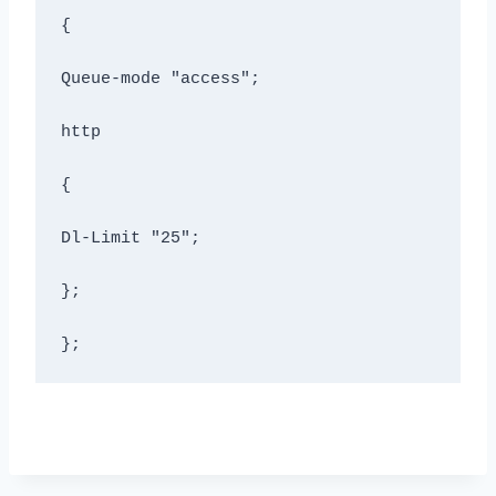
{

Queue-mode "access";

http

{

Dl-Limit "25";

};

};