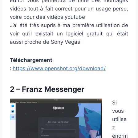
Editor vous permettra de faire des montages
vidéos tout à fait correct pour un usage perso,
voire pour des vidéos youtube
J’ai été très supris à ma première utilisation de
voir qu’il existait un logiciel gratuit qui était
aussi proche de Sony Vegas
Téléchargement
:
https://www.openshot.org/download/
2 – Franz Messenger
Si
vous
utilise
z
énorm